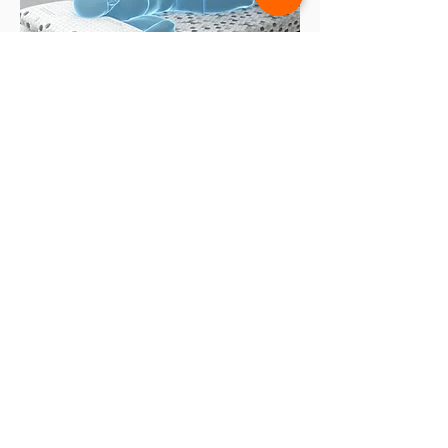
Combina distintas densidades y durezas
para un
óptimo reparto de presión
corporal
durante el descanso
Capa superior tratada con aceite esencial
de nerolí que
favorece el descanso y
bienestar
a través de la aromaterapia
Solicita presupuesto con entrega y
retirada de tu viejo colchón gratis