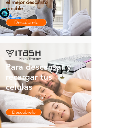
el mejor descanso
posible
Descúbrelo
Para descansar y
recargar tus
celulas
Recupera energía
mientras duermes
Descúbrelo